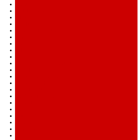
Kunst&Verzet
Laatste nummer
Milieu
Mobiliteit
Openbare Diensten
Opinie
Pensioen
Politiek
Regio
Samenleving & Diversiteit
Sociaal
Sociale Verkiezingen
Sociale Zekerheid
Speciale editie
Syndicale Rechten
Technologie
Varia
Veiligheid
Vlaams ABVV
Voorpagina
Vraag&Antwoord