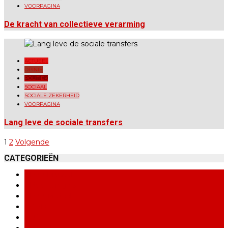
VOORPAGINA
De kracht van collectieve verarming
ACTUEEL
OPINIE
POLITIEK
SOCIAAL
SOCIALE ZEKERHEID
VOORPAGINA
Lang leve de sociale transfers
1
2
Volgende
Berichten
CATEGORIEËN
paginering
ABVV Brussel
ABVV congres
ABVV-Metaal
ACOD
Actie