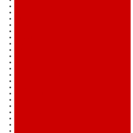
Actueel
Algemene Centrale
BBTK
BTB
Consument
Dienstverlening
Dossier DNW
Economie
Edito
Energie
Europa
Gezondheid
Hervorming werkloosheid
Horval
Interim
Internationaal
Jongeren
Jouw centrale
Jouw rechten
Klimaat
Koopkracht
Kort