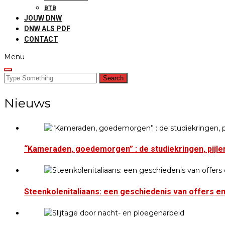
BTB
JOUW DNW
DNW ALS PDF
CONTACT
Menu
Search
for:
Nieuws
“Kameraden, goedemorgen” : de studiekringen, pijler
Steenkolenitaliaans: een geschiedenis van offers en 