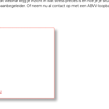
 dit webinar krijg je inzicht in wat stress precies is en hoe je je 
opbaanbegeleider. Of neem nu al contact op met een ABVV-loopb
I