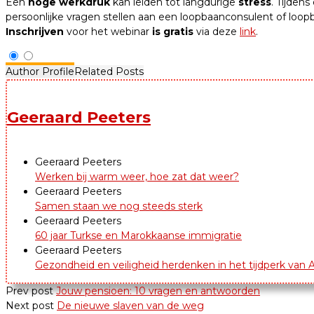
Een
hoge werkdruk
kan leiden tot langdurige
stress
. Tijdens
persoonlijke vragen stellen aan een loopbaanconsulent of lo
Inschrijven
voor het webinar
is gratis
via deze
link
.
Author Profile
Related Posts
Geeraard Peeters
Geeraard Peeters
Werken bij warm weer, hoe zat dat weer?
Geeraard Peeters
Samen staan we nog steeds sterk
Geeraard Peeters
60 jaar Turkse en Marokkaanse immigratie
Geeraard Peeters
Gezondheid en veiligheid herdenken in het tijdperk van A
Prev post
Jouw pensioen: 10 vragen en antwoorden
Next post
De nieuwe slaven van de weg