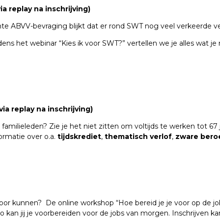
a replay na inschrijving)
te ABVV-bevraging blijkt dat er rond SWT nog veel verkeerde ver
jdens het webinar “Kies ik voor SWT?” vertellen we je alles w
ia replay na inschrijving)
 familieleden? Zie je het niet zitten om voltijds te werken tot 6
ormatie over o.a.
tijdskrediet
,
thematisch verlof
,
zware bero
or kunnen? De online workshop “Hoe bereid je je voor op de job
 kan jij je voorbereiden voor de jobs van morgen. Inschrijven kan