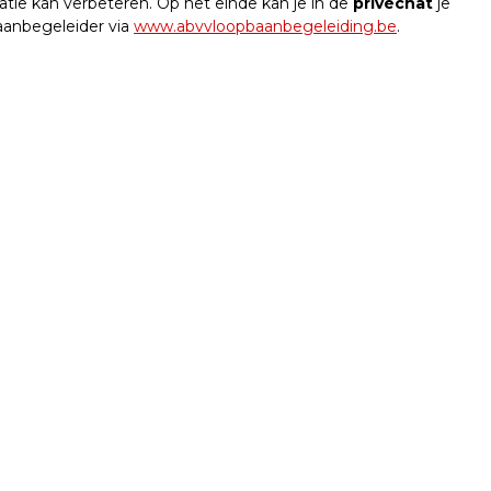
situatie kan verbeteren. Op het einde kan je in de
privéchat
je
aanbegeleider via
www.abvvloopbaanbegeleiding.be
.