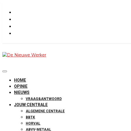
Skip
to
content
De Nieuwe Werk
HOME
OPINIE
NIEUWS
VRAAG&ANTWOORD
JOUW CENTRALE
ALGEMENE CENTRALE
BBTK
HORVAL
ABVV-METAAL