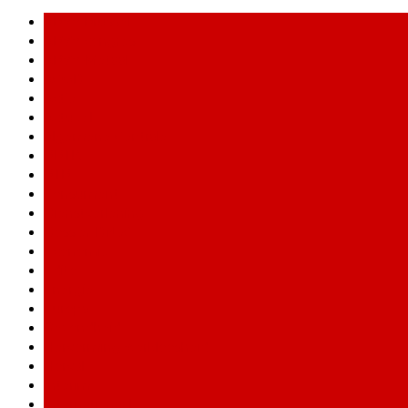
ABVV Brussel
ABVV congres
ABVV-Metaal
ACOD
Actie
Actueel
Algemene Centrale
BBTK
BTB
Consument
Dienstverlening
Dossier DNW
Economie
Edito
Energie
Europa
Gezondheid
Hervorming werkloosheid
Horval
Interim
Internationaal