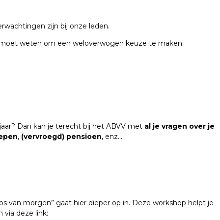
wachtingen zijn bij onze leden.
at je moet weten om een weloverwogen keuze te maken.
7 jaar? Dan kan je terecht bij het ABVV met
al je vragen over je
epen
,
(vervroegd) pensioen
, enz…
s van morgen” gaat hier dieper op in. Deze workshop helpt je
 via deze link: