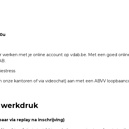
30u
 werken met je online account op vdab.be. Met een goed online pr
AB.
iestress
in onze kantoren of via videochat) aan met een ABVV loopbaanco
e werkdruk
ar via replay na inschrijving)