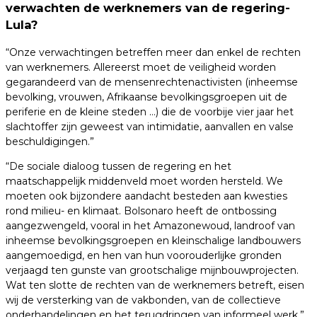
verwachten de werknemers van de regering-
Lula?
“Onze verwachtingen betreffen meer dan enkel de rechten
van werknemers. Allereerst moet de veiligheid worden
gegarandeerd van de mensenrechtenactivisten (inheemse
bevolking, vrouwen, Afrikaanse bevolkingsgroepen uit de
periferie en de kleine steden …) die de voorbije vier jaar het
slachtoffer zijn geweest van intimidatie, aanvallen en valse
beschuldigingen.”
“De sociale dialoog tussen de regering en het
maatschappelijk middenveld moet worden hersteld. We
moeten ook bijzondere aandacht besteden aan kwesties
rond milieu- en klimaat. Bolsonaro heeft de ontbossing
aangezwengeld, vooral in het Amazonewoud, landroof van
inheemse bevolkingsgroepen en kleinschalige landbouwers
aangemoedigd, en hen van hun voorouderlijke gronden
verjaagd ten gunste van grootschalige mijnbouwprojecten.
Wat ten slotte de rechten van de werknemers betreft, eisen
wij de versterking van de vakbonden, van de collectieve
onderhandelingen en het terugdringen van informeel werk.”