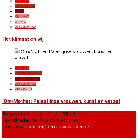
ACTUEEL
CONSUMENT
EDITO
KLIMAAT
OPINIE
VOORPAGINA
Het klimaat en wij
ACTUEEL
INTERNATIONAAL
KUNST&VERZET
VOORPAGINA
VROUWEN
‘Om/Mother: Palestijnse vrouwen, kunst en verzet
Redactie:
Hoogstraat 42, 1000 Brussel
Hoofdredactie:
Geeraard Peeters
Contact:
redactie@denieuwewerker.be
ABVV