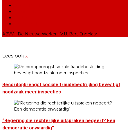
Word ABVV-lid
Cookiebeleid
Contact
Syndicats (FR)
ABVV - De Nieuwe Werker - V.U. Bert Engelaar
Lees ook
x
Recordopbrengst sociale fraudebestrijding bevestigt
noodzaak meer inspecties
“Regering die rechterlijke uitspraken negeert? Een
democratie onwaardig”