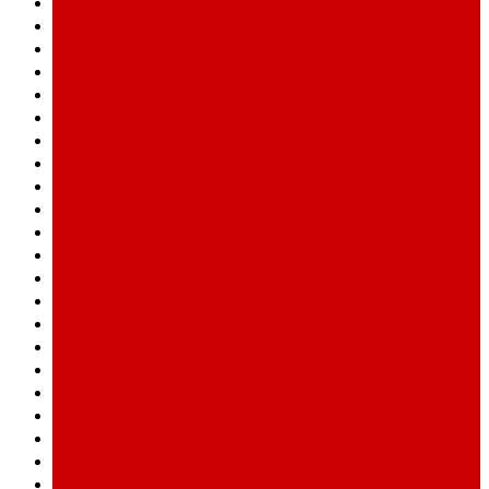
Energie
Europa
Gezondheid
Hervorming werkloosheid
Horval
Interim
Internationaal
Jongeren
Jouw centrale
Jouw rechten
Klimaat
Koopkracht
Kort
Kunst&Verzet
Laatste nummer
Milieu
Mobiliteit
Openbare Diensten
Opinie
Pensioen
Politiek
Regio