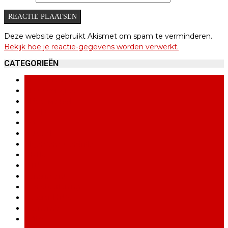
Deze website gebruikt Akismet om spam te verminderen.
Bekijk hoe je reactie-gegevens worden verwerkt.
CATEGORIEËN
ABVV Brussel
ABVV congres
ABVV-Metaal
ACOD
Actie
Actueel
Algemene Centrale
BBTK
BTB
Consument
Dienstverlening
Dossier DNW
Economie
Edito