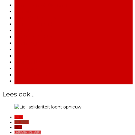
Samenleving & Diversiteit
Sociaal
Sociale Verkiezingen
Sociale Zekerheid
Speciale editie
Syndicale Rechten
Technologie
Varia
Veiligheid
Vlaams ABVV
Voorpagina
Vraag&Antwoord
Vrouwen
Lees ook…
ACTIE
ACTUEEL
BBTK
JOUW CENTRALE