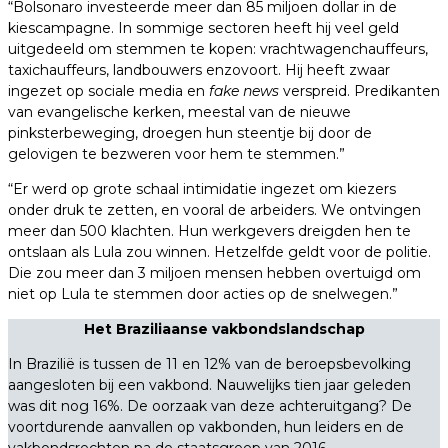
“Bolsonaro investeerde meer dan 85 miljoen dollar in de
kiescampagne. In sommige sectoren heeft hij veel geld
uitgedeeld om stemmen te kopen: vrachtwagenchauffeurs,
taxichauffeurs, landbouwers enzovoort. Hij heeft zwaar
ingezet op sociale media en
fake news
verspreid. Predikanten
van evangelische kerken, meestal van de nieuwe
pinksterbeweging, droegen hun steentje bij door de
gelovigen te bezweren voor hem te stemmen.”
“Er werd op grote schaal intimidatie ingezet om kiezers
onder druk te zetten, en vooral de arbeiders. We ontvingen
meer dan 500 klachten. Hun werkgevers dreigden hen te
ontslaan als Lula zou winnen. Hetzelfde geldt voor de politie.
Die zou meer dan 3 miljoen mensen hebben overtuigd om
niet op Lula te stemmen door acties op de snelwegen.”
Het Braziliaanse vakbondslandschap
In Brazilië is tussen de 11 en 12% van de beroepsbevolking
aangesloten bij een vakbond. Nauwelijks tien jaar geleden
was dit nog 16%. De oorzaak van deze achteruitgang? De
voortdurende aanvallen op vakbonden, hun leiders en de