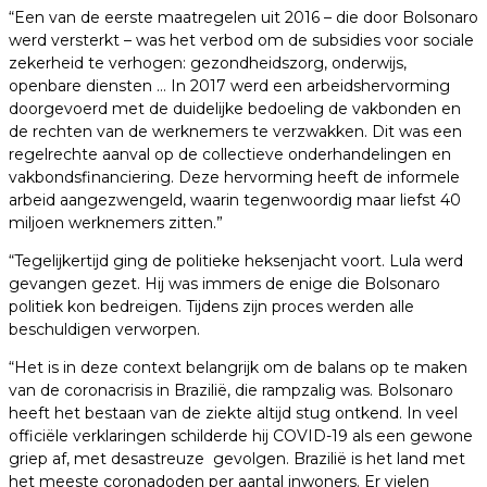
“Een van de eerste maatregelen uit 2016 – die door Bolsonaro
werd versterkt – was het verbod om de subsidies voor sociale
zekerheid te verhogen: gezondheidszorg, onderwijs,
openbare diensten … In 2017 werd een arbeidshervorming
doorgevoerd met de duidelijke bedoeling de vakbonden en
de rechten van de werknemers te verzwakken. Dit was een
regelrechte aanval op de collectieve onderhandelingen en
vakbondsfinanciering. Deze hervorming heeft de informele
arbeid aangezwengeld, waarin tegenwoordig maar liefst 40
miljoen werknemers zitten.”
“Tegelijkertijd ging de politieke heksenjacht voort. Lula werd
gevangen gezet. Hij was immers de enige die Bolsonaro
politiek kon bedreigen. Tijdens zijn proces werden alle
beschuldigen verworpen.
“Het is in deze context belangrijk om de balans op te maken
van de coronacrisis in Brazilië, die rampzalig was. Bolsonaro
heeft het bestaan van de ziekte altijd stug ontkend. In veel
officiële verklaringen schilderde hij COVID-19 als een gewone
griep af, met desastreuze gevolgen. Brazilië is het land met
het meeste coronadoden per aantal inwoners. Er vielen