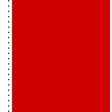
Economie
Edito
Energie
Europa
Gezondheid
Hervorming werkloosheid
Horval
Interim
Internationaal
Jongeren
Jouw centrale
Jouw rechten
Klimaat
Koopkracht
Kort
Kunst&Verzet
Laatste nummer
Milieu
Mobiliteit
Openbare Diensten
Opinie
Pensioen