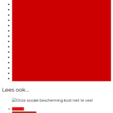
Politiek
Regio
Samenleving & Diversiteit
Sociaal
Sociale Verkiezingen
Sociale Zekerheid
Speciale editie
Syndicale Rechten
Technologie
Varia
Veiligheid
Vlaams ABVV
Voorpagina
Vraag&Antwoord
Vrouwen
Lees ook…
ACTUEEL