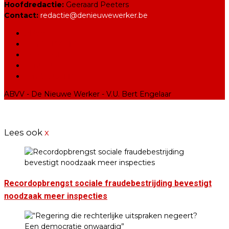
Hoofdredactie:
Geeraard Peeters
Contact:
redactie@denieuwewerker.be
ABVV
Word ABVV-lid
Cookiebeleid
Contact
Syndicats (FR)
ABVV - De Nieuwe Werker - V.U. Bert Engelaar
Lees ook
x
Recordopbrengst sociale fraudebestrijding bevestigt
noodzaak meer inspecties