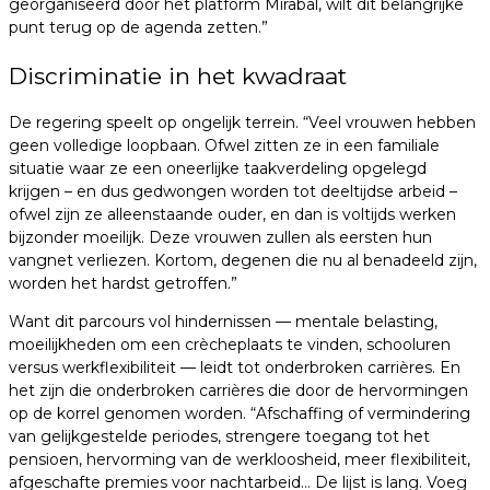
georganiseerd door het platform Mirabal, wilt dit belangrijke
punt terug op de agenda zetten.”
Discriminatie in het kwadraat
De regering speelt op ongelijk terrein. “Veel vrouwen hebben
geen volledige loopbaan. Ofwel zitten ze in een familiale
situatie waar ze een oneerlijke taakverdeling opgelegd
krijgen – en dus gedwongen worden tot deeltijdse arbeid –
ofwel zijn ze alleenstaande ouder, en dan is voltijds werken
bijzonder moeilijk. Deze vrouwen zullen als eersten hun
vangnet verliezen. Kortom, degenen die nu al benadeeld zijn,
worden het hardst getroffen.”
Want dit parcours vol hindernissen — mentale belasting,
moeilijkheden om een crècheplaats te vinden, schooluren
versus werkflexibiliteit — leidt tot onderbroken carrières. En
het zijn die onderbroken carrières die door de hervormingen
op de korrel genomen worden. “Afschaffing of vermindering
van gelijkgestelde periodes, strengere toegang tot het
pensioen, hervorming van de werkloosheid, meer flexibiliteit,
afgeschafte premies voor nachtarbeid… De lijst is lang. Voeg