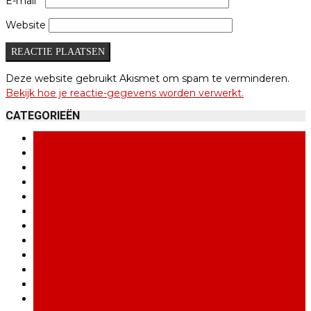
E-mail
*
Website
Deze website gebruikt Akismet om spam te verminderen.
Bekijk hoe je reactie-gegevens worden verwerkt.
CATEGORIEËN
ABVV Brussel
ABVV congres
ABVV-Metaal
ACOD
Actie
Actueel
Algemene Centrale
BBTK
BTB
Consument
Dienstverlening
Dossier DNW