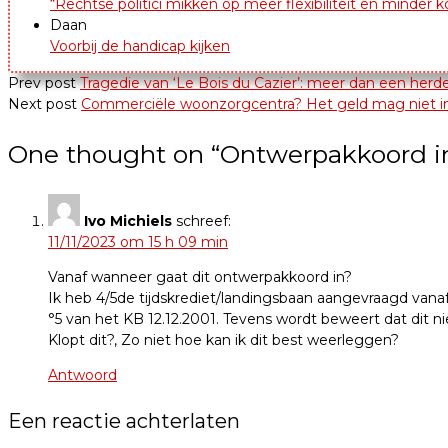
“Rechtse politici mikken op meer flexibiliteit en minder 
Daan
Voorbij de handicap kijken
Prev post
Tragedie van ‘Le Bois du Cazier’: meer dan een herd
Next post
Commerciële woonzorgcentra? Het geld mag niet in
One thought on “
Ontwerpakkoord in
Ivo Michiels
schreef:
11/11/2023 om 15 h 09 min
Vanaf wanneer gaat dit ontwerpakkoord in?
Ik heb 4/5de tijdskrediet/landingsbaan aangevraagd vanaf
°5 van het KB 12.12.2001. Tevens wordt beweert dat dit ni
Klopt dit?, Zo niet hoe kan ik dit best weerleggen?
Antwoord
Een reactie achterlaten