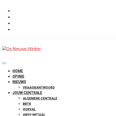
Skip
to
content
De Nieuwe Werk
HOME
OPINIE
NIEUWS
VRAAG&ANTWOORD
JOUW CENTRALE
ALGEMENE CENTRALE
BBTK
HORVAL
ABVV-METAAL