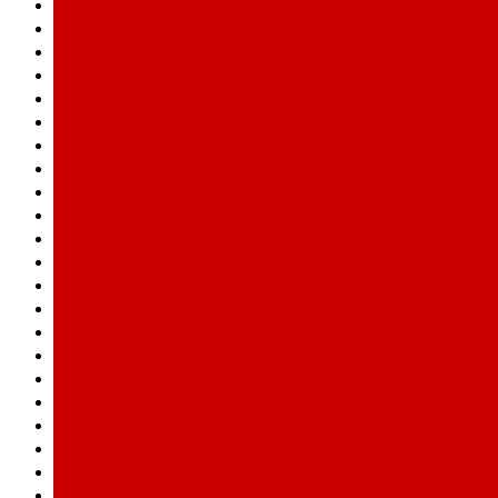
ABVV-Metaal
ACOD
Actie
Actueel
Algemene Centrale
BBTK
BTB
Consument
Dienstverlening
Dossier DNW
Economie
Edito
Energie
Europa
Gezondheid
Hervorming werkloosheid
Horval
Interim
Internationaal
Jongeren
Jouw centrale
Jouw rechten