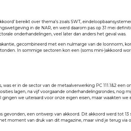
al akkoord’ bereikt over thema’s zoals SWT, eindeloopbaansyste
ingswetgeving in de NAR, en werd daarom pas op 31 mei definiti
torale onderhandelingen, veel later dan anders het geval was.
 vakantie, gecombineerd met een nulmarge van de loonnorm, k
stonden. In sommige sectoren kon een (soms mini-)akkoord wor
was er in de sector van de metaalverwerking PC 111.1&2 een on
ities lagen, na vijf voorgaande onderhandelingsrondes, nog mijlen
gingen we uiteraard voor onze eigen eisen, maar waakten we er 
s gevonden, een ontwerp van akkoord. Dit akkoord werd tot 13
het moment van druk van dit magazine, maar vind je terug via o