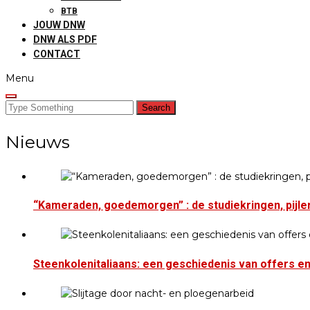
BTB
JOUW DNW
DNW ALS PDF
CONTACT
Menu
Search
for:
Nieuws
“Kameraden, goedemorgen” : de studiekringen, pijler
Steenkolenitaliaans: een geschiedenis van offers en 