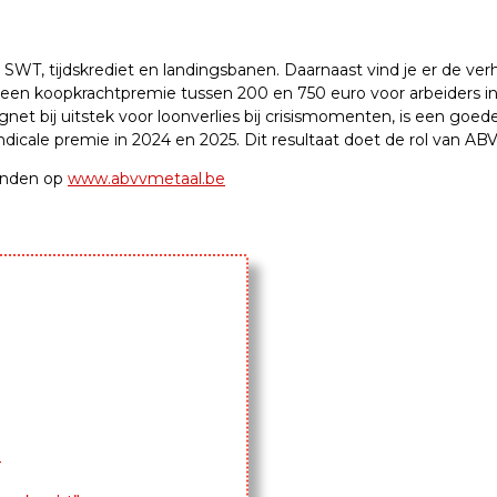
SWT, tijdskrediet en landingsbanen. Daarnaast vind je er de ve
t een koopkrachtpremie tussen 200 en 750 euro voor arbeiders in
et bij uitstek voor loonverlies bij crisismomenten, is een goed
dicale premie in 2024 en 2025. Dit resultaat doet de rol van AB
vinden op
www.abvvmetaal.be
”