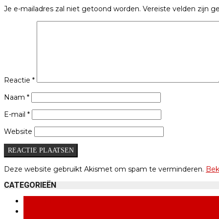
Je e-mailadres zal niet getoond worden.
Vereiste velden zijn
Reactie
*
Naam
*
E-mail
*
Website
Deze website gebruikt Akismet om spam te verminderen.
Bek
CATEGORIEËN
ABVV Brussel
ABVV congres